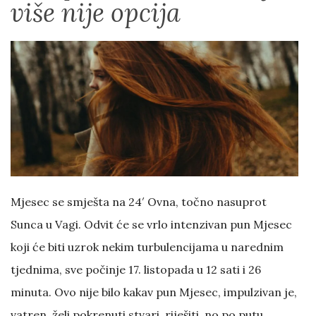
više nije opcija
Mjesec se smješta na 24′ Ovna, točno nasuprot
Sunca u Vagi. Odvit će se vrlo intenzivan pun Mjesec
koji će biti uzrok nekim turbulencijama u narednim
tjednima, sve počinje 17. listopada u 12 sati i 26
minuta. Ovo nije bilo kakav pun Mjesec, impulzivan je,
vatren, želi pokrenuti stvari, riješiti, no po putu