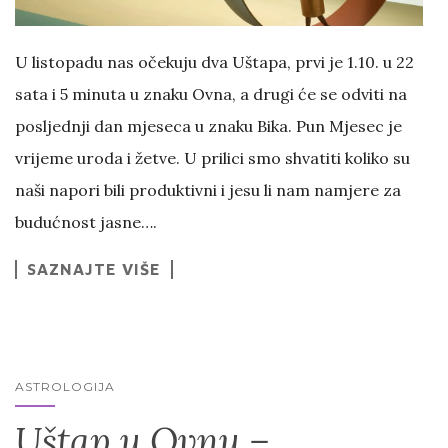
U listopadu nas očekuju dva Uštapa, prvi je 1.10. u 22
sata i 5 minuta u znaku Ovna, a drugi će se odviti na
posljednji dan mjeseca u znaku Bika. Pun Mjesec je
vrijeme uroda i žetve. U prilici smo shvatiti koliko su
naši napori bili produktivni i jesu li nam namjere za
budućnost jasne….
SAZNAJTE VIŠE
ASTROLOGIJA
Uštap u Ovnu –