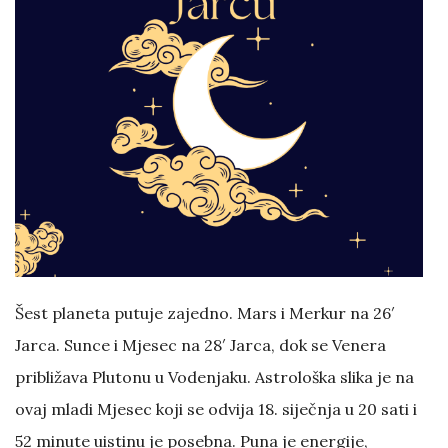
Šest planeta putuje zajedno. Mars i Merkur na 26′
Jarca. Sunce i Mjesec na 28′ Jarca, dok se Venera
približava Plutonu u Vodenjaku. Astrološka slika je na
ovaj mladi Mjesec koji se odvija 18. siječnja u 20 sati i
52 minute uistinu je posebna. Puna je energije,