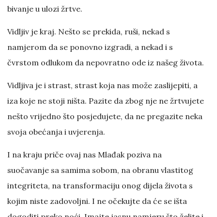
bivanje u ulozi žrtve.
Vidljiv je kraj. Nešto se prekida, ruši, nekad s
namjerom da se ponovno izgradi, a nekad i s
čvrstom odlukom da nepovratno ode iz našeg života.
Vidljiva je i strast, strast koja nas može zaslijepiti, a
iza koje ne stoji ništa. Pazite da zbog nje ne žrtvujete
nešto vrijedno što posjedujete, da ne pregazite neka
svoja obećanja i uvjerenja.
I na kraju priče ovaj nas Mlađak poziva na
suočavanje sa samima sobom, na obranu vlastitog
integriteta, na transformaciju onog dijela života s
kojim niste zadovoljni. I ne očekujte da će se išta
dogoditi preko noći. Imajte jasnu namjeru što želite i