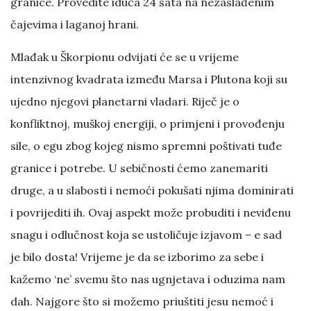
granice. Provedite iduća 24 sata na nezaslađenim
čajevima i laganoj hrani.
Mlađak u Škorpionu odvijati će se u vrijeme
intenzivnog kvadrata između Marsa i Plutona koji su
ujedno njegovi planetarni vladari. Riječ je o
konfliktnoj, muškoj energiji, o primjeni i provođenju
sile, o egu zbog kojeg nismo spremni poštivati tuđe
granice i potrebe. U sebičnosti ćemo zanemariti
druge, a u slabosti i nemoći pokušati njima dominirati
i povrijediti ih. Ovaj aspekt može probuditi i neviđenu
snagu i odlučnost koja se ustoličuje izjavom – e sad
je bilo dosta! Vrijeme je da se izborimo za sebe i
kažemo ‘ne’ svemu što nas ugnjetava i oduzima nam
dah. Najgore što si možemo priuštiti jesu nemoć i