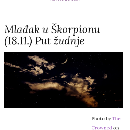
Mlađak u Škorpionu
(18.11.) Put žudnje
Photo by
The
Crowned
on