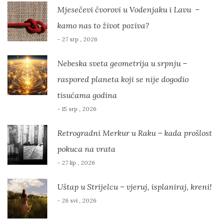
Mjesečevi čvorovi u Vodenjaku i Lavu –
kamo nas to život poziva?
- 27 srp , 2026
Nebeska sveta geometrija u srpnju –
raspored planeta koji se nije dogodio
tisućama godina
- 15 srp , 2026
Retrogradni Merkur u Raku – kada prošlost
pokuca na vrata
- 27 lip , 2026
Uštap u Strijelcu – vjeruj, isplaniraj, kreni!
- 26 svi , 2026