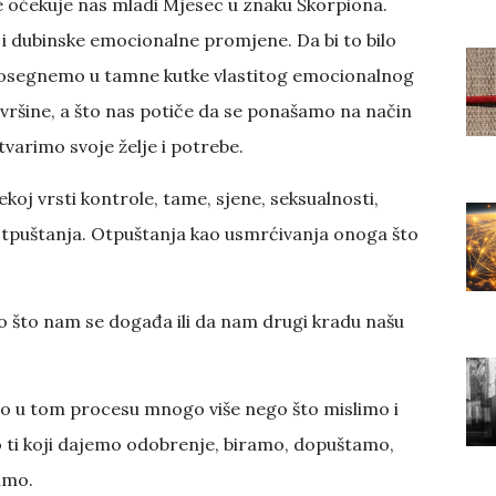
ute očekuje nas mladi Mjesec u znaku Škorpiona.
i dubinske emocionalne promjene. Da bi to bilo
posegnemo u tamne kutke vlastitog emocionalnog
ovršine, a što nas potiče da se ponašamo na način
tvarimo svoje želje i potrebe.
ekoj vrsti kontrole, tame, sjene, seksualnosti,
i otpuštanja. Otpuštanja kao usmrćivanja onoga što
ono što nam se događa ili da nam drugi kradu našu
emo u tom procesu mnogo više nego što mislimo i
mo ti koji dajemo odobrenje, biramo, dopuštamo,
imo.