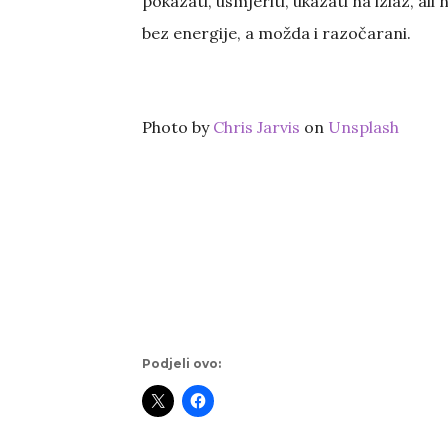
pokazati, usmjeriti, ukazati na izlaz, al
bez energije, a možda i razočarani.
Photo by
Chris Jarvis
on
Unsplash
Podjeli ovo: