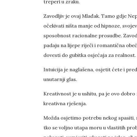
treperi u zraku.
Zavodljiv je ovaj Mlađak. Tamo gdje N
očekivati ništa manje od hipnoze, svoj
sposobnost racionalne prosudbe. Zavodnic
padaju na lijepe riječi i romantična ob
dovesti do gubitka osjećaja za realnost.
Intuicija je naglašena, osjetit ćete i pred
unutarnji glas.
Kreativnost je u ushitu, pa je ovo dobro 
kreativna rješenja.
Možda osjetimo potrebu nekog spasiti, n
tko se voljno utapa moru u vlastitih pr