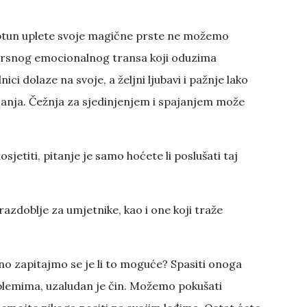
eptun uplete svoje magične prste ne možemo
evrsnog emocionalnog transa koji oduzima
i dolaze na svoje, a željni ljubavi i pažnje lako
ećanja. Čežnja za sjedinjenjem i spajanjem može
osjetiti, pitanje je samo hoćete li poslušati taj
razdoblje za umjetnike, kao i one koji traže
o zapitajmo se je li to moguće? Spasiti onoga
oblemima, uzaludan je čin. Možemo pokušati