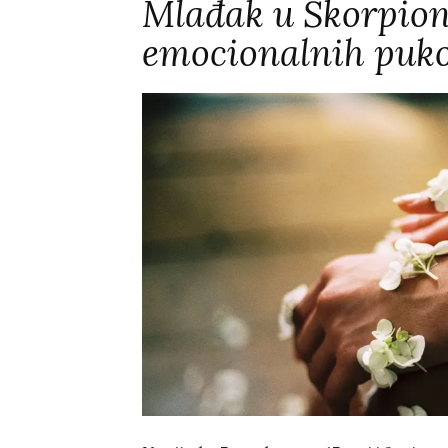
Mlađak u Škorpionu
emocionalnih puk