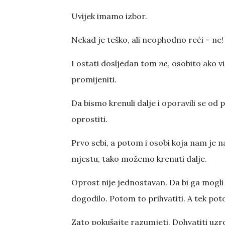
Uvijek imamo izbor.
Nekad je teško, ali neophodno reći – ne!
I ostati dosljedan tom
ne
, osobito ako 
promijeniti.
Da bismo krenuli dalje i oporavili se od
oprostiti.
Prvo sebi, a potom i osobi koja nam je 
mjestu, tako možemo krenuti dalje.
Oprost nije jednostavan. Da bi ga mogli 
dogodilo. Potom to prihvatiti. A tek poto
Zato pokušajte razumjeti. Dohvatiti uzr