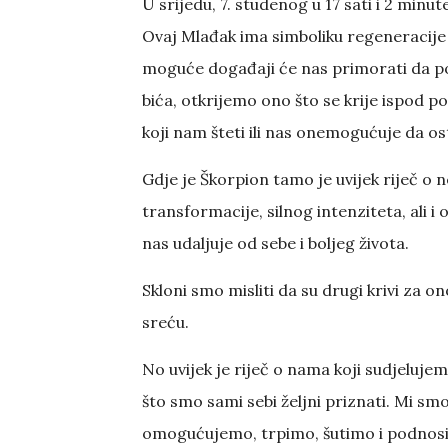
U srijedu, 7. studenog u 17 sati i 2 min
Ovaj Mlađak ima simboliku regeneracije 
moguće događaji će nas primorati da 
bića, otkrijemo ono što se krije ispod p
koji nam šteti ili nas onemogućuje da os
Gdje je Škorpion tamo je uvijek riječ o n
transformacije, silnog intenziteta, ali 
nas udaljuje od sebe i boljeg života.
Skloni smo misliti da su drugi krivi za 
sreću.
No uvijek je riječ o nama koji sudjeluj
što smo sami sebi željni priznati. Mi s
omogućujemo, trpimo, šutimo i podnos