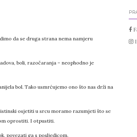
PRA
F
vidimo da se druga strana nema namjeru
 padova, boli, razočaranja – neophodno je
nanijela bol. Tako usmrćujemo ono što nas drži na
istinski osjetiti u srcu moramo razumjeti što se
m oprostiti. I otpustiti.
ok, povezati ga s posljedicom.