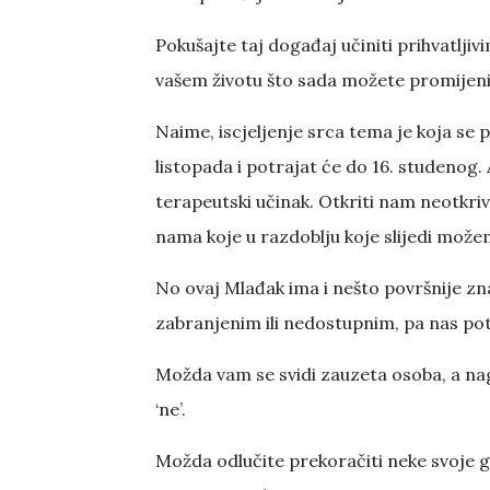
Pokušajte taj događaj učiniti prihvatlji
vašem životu što sada možete promijeniti
Naime, iscjeljenje srca tema je koja s
listopada i potrajat će do 16. studenog
terapeutski učinak. Otkriti nam neotkri
nama koje u razdoblju koje slijedi možemo
No ovaj Mlađak ima i nešto površnije zna
zabranjenim ili nedostupnim, pa nas pot
Možda vam se svidi zauzeta osoba, a nago
‘ne’.
Možda odlučite prekoračiti neke svoje gr