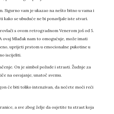
vim. Sigurno vam je ukazao na nešto bitno u vama i
 kako se ubuduće ne bi ponavljale iste stvari.
e provlači s ovom retrogradnom Venerom još od 5.
. A ovaj Mlađak nam to omogućuje, može imati
veno, uprijeti prstom u emocionalne pukotine u
 iscijeliti.
čenje. On je simbol požude i strasti. Žudnje za
iče na osvajanje, unatoč svemu.
n će biti toliko intenzivan, da nećete moći reći
anice, a sve zbog želje da osjetite tu strast koja