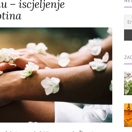
 – iscjeljenje
NE
otina
ZA