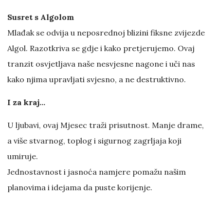
Susret s Algolom
Mlađak se odvija u neposrednoj blizini fiksne zvijezde
Algol. Razotkriva se gdje i kako pretjerujemo. Ovaj
tranzit osvjetljava naše nesvjesne nagone i uči nas
kako njima upravljati svjesno, a ne destruktivno.
I za kraj…
U ljubavi, ovaj Mjesec traži prisutnost. Manje drame,
a više stvarnog, toplog i sigurnog zagrljaja koji
umiruje.
Jednostavnost i jasnoća namjere pomažu našim
planovima i idejama da puste korijenje.