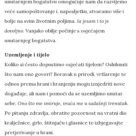
unutarnjem bogatstvu omogućuje nam da razvijemo
veće samopoštovanje i, naposljetku, stvaramo više i
bolje na svim životnim poljima.
Ja jesam i to je
dovoljno
. Vanjsko obilje počinje s osjećajem
unutarnjeg bogatstva.
Uzemljenje i tijelo
Koliko si često dopustimo osjećati tijelom? Osluhnuti
što nam ono govori? Boravak u prirodi, vrtlarenje te
odnos prema hrani i hranjenju mogu iznjedriti nove
događaje, ali nam i pomoći da se uzemljimo unutar
sebe.
Ono što me smiruje, vraća me u sadašnji trenutak.
Po pitanju zdravlja, obratite pozornost na vratni dio
kralježnice, grlo, štitnjaču i glasnice te izbjegavajte
pretjerivanje u hrani.