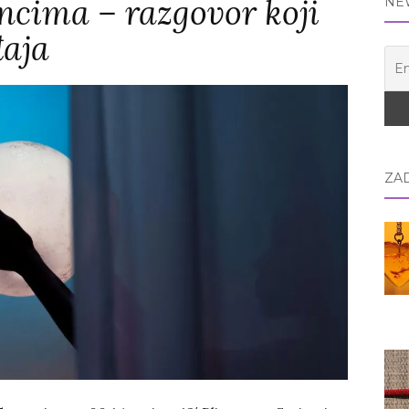
ncima – razgovor koji
NE
đaja
ZA