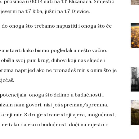
5. prosinca u 00:14 sati na 13′ Blizanaca. Smjestio
erni na 15′ Riba, južni na 15′ Djevice.
 do onoga što trebamo napustiti i onoga što će
austaviti kako bismo pogledali u nešto važno.
obišla svoj puni krug, duhovi koji nas slijede i
prema naprijed ako ne pronađeš mir s onim što je
sjećaš.
potencijala, onoga što želimo u budućnosti i
onizam nam govori, nisi još spreman/spremna,
arnji mir. S druge strane stoji vjera, mogućnost,
 ne tako daleko u budućnosti doći na mjesto o