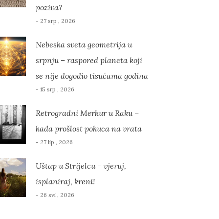
poziva?
- 27 srp , 2026
Nebeska sveta geometrija u
srpnju – raspored planeta koji
se nije dogodio tisućama godina
- 15 srp , 2026
Retrogradni Merkur u Raku –
kada prošlost pokuca na vrata
- 27 lip , 2026
Uštap u Strijelcu – vjeruj,
isplaniraj, kreni!
- 26 svi , 2026