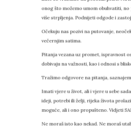
onog što možemo umom obuhvatiti, no p
više strpljenja. Podnijeti odgode i zasto
Očekuju nas pozivi na putovanje, neoček
večernjim satima.
Pitanja vezana uz promet, ispravnost os
dobivaju na važnosti, kao i odnosi s bli
Tražimo odgovore na pitanja, saznajemo 
Imati vjere u život, ali i vjere u sebe sa
ideji, potrebi ili želji, rijeka života prola
moguće, ali i ono propušteno. Vidjeti S
Ne moraš isto kao nekad. Ne moraš utab