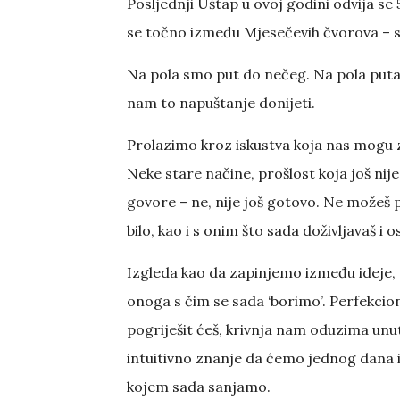
Posljednji Uštap u ovoj godini odvija se 
se točno između Mjesečevih čvorova – sjev
Na pola smo put do nečeg. Na pola puta
nam to napuštanje donijeti.
Prolazimo kroz iskustva koja nas mogu z
Neke stare načine, prošlost koja još nije 
govore – ne, nije još gotovo. Ne možeš 
bilo, kao i s onim što sada doživljavaš i o
Izgleda kao da zapinjemo između ideje, 
onoga s čim se sada ‘borimo’. Perfekci
pogriješit ćeš, krivnja nam oduzima unut
intuitivno znanje da ćemo jednog dana i
kojem sada sanjamo.