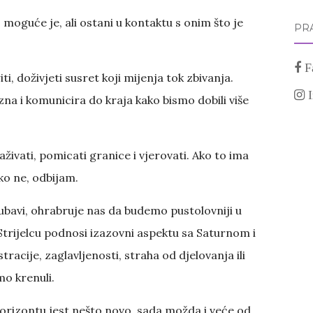
 moguće je, ali ostani u kontaktu s onim što je
PRA
F
ti, doživjeti susret koji mijenja tok zbivanja.
na i komunicira do kraja kako bismo dobili više
raživati, pomicati granice i vjerovati. Ako to ima
ko ne, odbijam.
ljubavi, ohrabruje nas da budemo pustolovniji u
trijelcu podnosi izazovni aspektu sa Saturnom i
racije, zaglavljenosti, straha od djelovanja ili
o krenuli.
orizontu jest nešto novo, sada možda i veće od