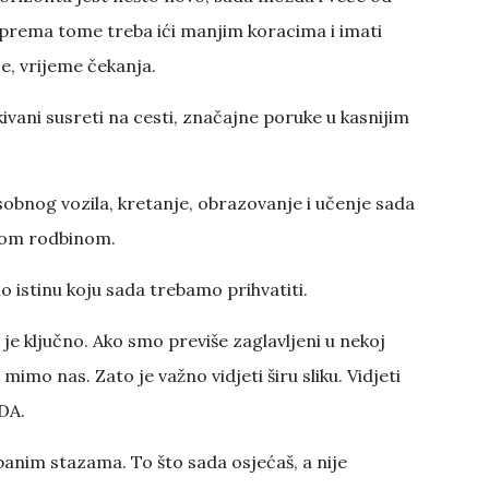
rema tome treba ići manjim koracima i imati
je, vrijeme čekanja.
ivani susreti na cesti, značajne poruke u kasnijim
obnog vozila, kretanje, obrazovanje i učenje sada
skom rodbinom.
istinu koju sada trebamo prihvatiti.
da je ključno. Ako smo previše zaglavljeni u nekoj
zi mimo nas. Zato je važno vidjeti širu sliku. Vidjeti
ADA.
anim stazama. To što sada osjećaš, a nije