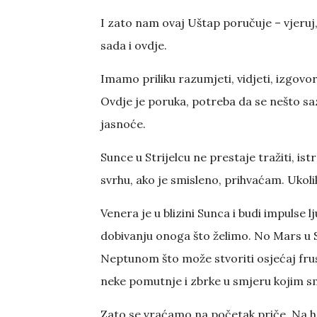
I zato nam ovaj Uštap poručuje – vjeruj,
sada i ovdje.
Imamo priliku razumjeti, vidjeti, izgovori
Ovdje je poruka, potreba da se nešto saz
jasnoće.
Sunce u Strijelcu ne prestaje tražiti, ist
svrhu, ako je smisleno, prihvaćam. Ukoli
Venera je u blizini Sunca i budi impulse 
dobivanju onoga što želimo. No Mars u S
Neptunom što može stvoriti osjećaj frust
neke pomutnje i zbrke u smjeru kojim sm
Zato se vraćamo na početak priče. Na h