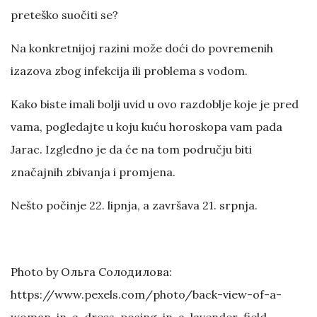
preteško suočiti se?
Na konkretnijoj razini može doći do povremenih
izazova zbog infekcija ili problema s vodom.
Kako biste imali bolji uvid u ovo razdoblje koje je pred
vama, pogledajte u koju kuću horoskopa vam pada
Jarac. Izgledno je da će na tom području biti
značajnih zbivanja i promjena.
Nešto počinje 22. lipnja, a završava 21. srpnja.
Photo by Ольга Солодилова:
https://www.pexels.com/photo/back-view-of-a-
woman-in-a-dress-posing-in-a-lavender-field-