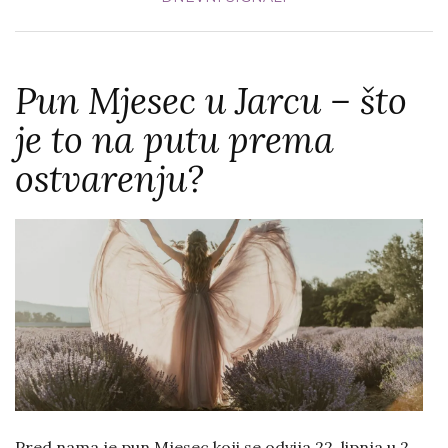
Pun Mjesec u Jarcu – što
je to na putu prema
ostvarenju?
Pred nama je pun Mjesec koji se odvija 22. lipnja u 2