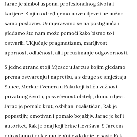
Jarac je simbol uspona, profesionalnog života i
karijere. S njim određujemo nove ciljeve i ne nužno
samo poslovne. Usmjeravamo se na postignuća i
gledamo što nam može pomoći kako bismo to i
ostvarili. Uključuje pragmatizam, marljivost,
upornost, odlučnost, ali i preuzimanje odgovornosti.
S jedne strane stoji Mjesec u Jarcu s kojim gledamo
prema ostvarenju i napretku, a s druge se smještaju
Sunce, Merkur i Venera u Raku koji ističu važnost
privatnog života, posvećenost obitelji, domu i djeci.
Jarac je pomalo krut, ozbiljan, realističan, Rak je
popustljiv, emotivan i pomalo bojažljiv. Jarac je šef i
autoritet, Rak je onaj koji brine i izvršava. S Jarcem
odrastamo i odlazimo iz gnijezda koje je savio Rak.