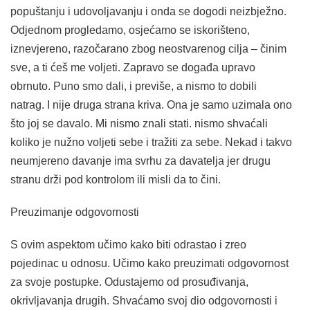
popuštanju i udovoljavanju i onda se dogodi neizbježno.
Odjednom progledamo, osjećamo se iskorišteno,
iznevjereno, razočarano zbog neostvarenog cilja – činim
sve, a ti ćeš me voljeti. Zapravo se događa upravo
obrnuto. Puno smo dali, i previše, a nismo to dobili
natrag. I nije druga strana kriva. Ona je samo uzimala ono
što joj se davalo. Mi nismo znali stati. nismo shvaćali
koliko je nužno voljeti sebe i tražiti za sebe. Nekad i takvo
neumjereno davanje ima svrhu za davatelja jer drugu
stranu drži pod kontrolom ili misli da to čini.
Preuzimanje odgovornosti
S ovim aspektom učimo kako biti odrastao i zreo
pojedinac u odnosu. Učimo kako preuzimati odgovornost
za svoje postupke. Odustajemo od prosuđivanja,
okrivljavanja drugih. Shvaćamo svoj dio odgovornosti i