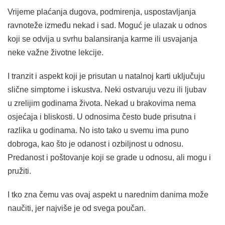
Vrijeme plaćanja dugova, podmirenja, uspostavljanja
ravnoteže između nekad i sad. Moguć je ulazak u odnos
koji se odvija u svrhu balansiranja karme ili usvajanja
neke važne životne lekcije.
I tranzit i aspekt koji je prisutan u natalnoj karti uključuju
slične simptome i iskustva. Neki ostvaruju vezu ili ljubav
u zrelijim godinama života. Nekad u brakovima nema
osjećaja i bliskosti. U odnosima često bude prisutna i
razlika u godinama. No isto tako u svemu ima puno
dobroga, kao što je odanost i ozbiljnost u odnosu.
Predanost i poštovanje koji se grade u odnosu, ali mogu i
pružiti.
I tko zna čemu vas ovaj aspekt u narednim danima može
naučiti, jer najviše je od svega poučan.