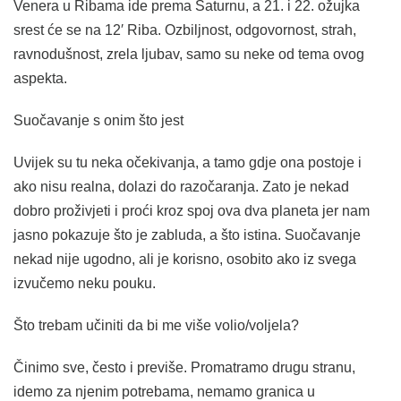
Venera u Ribama ide prema Saturnu, a 21. i 22. ožujka
srest će se na 12′ Riba. Ozbiljnost, odgovornost, strah,
ravnodušnost, zrela ljubav, samo su neke od tema ovog
aspekta.
Suočavanje s onim što jest
Uvijek su tu neka očekivanja, a tamo gdje ona postoje i
ako nisu realna, dolazi do razočaranja. Zato je nekad
dobro proživjeti i proći kroz spoj ova dva planeta jer nam
jasno pokazuje što je zabluda, a što istina. Suočavanje
nekad nije ugodno, ali je korisno, osobito ako iz svega
izvučemo neku pouku.
Što trebam učiniti da bi me više volio/voljela?
Činimo sve, često i previše. Promatramo drugu stranu,
idemo za njenim potrebama, nemamo granica u