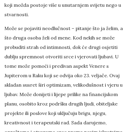
koji možda postoje više u unutarnjem svijetu nego u
stvarnosti.
Može se pojaviti neodlučnost – pitanje što ja želim, a
što druga osoba želi od mene. Kod nekih se može
probuditi strah od intimnosti, dok će drugi osjetiti
dublju spremnost otvoriti srce i vjerovati ljubavi. U
tome može pomoći i predivan aspekt Venere s
Jupiterom u Raku koji se odvija oko 23. veljače. Ovaj
skladan susret širi optimizam, velikodušnost i vjeru u
ljubav. Može donijeti i lijepe prilike na financijskom
planu, osobito kroz podršku drugih ljudi, obiteljske
projekte ili poslove koji uključuju brigu, njegu,
kreativnost i terapeutski rad. Sada darujemo,
opraštamo i otvaramo srce prema novim iskustvima.